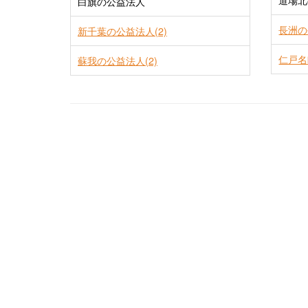
道場北
白旗の公益法人
長洲の
新千葉の公益法人(2)
仁戸名
蘇我の公益法人(2)