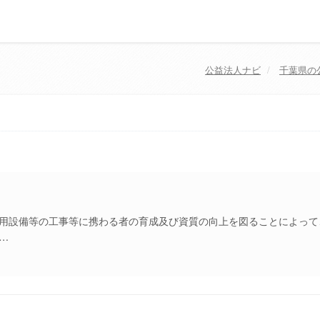
公益法人ナビ
千葉県
の
用設備等の工事等に携わる者の育成及び資質の向上を図ることによって
…