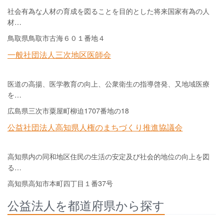
社会有為な人材の育成を図ることを目的とした将来国家有為の人
材…
鳥取県鳥取市古海６０１番地４
一般社団法人三次地区医師会
医道の高揚、医学教育の向上、公衆衛生の指導啓発、又地域医療
を…
広島県三次市粟屋町柳迫1707番地の18
公益社団法人高知県人権のまちづくり推進協議会
高知県内の同和地区住民の生活の安定及び社会的地位の向上を図
る…
高知県高知市本町四丁目１番37号
公益法人を都道府県から探す