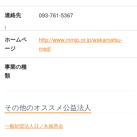
連絡先
093-761-5367
)
ホームペ
http://www.mmjp.or.jp/wakamatsu-
ージ
med/
事業の種
類
その他のオススメ公益法人
一般財団法人日ノ丸報恩会