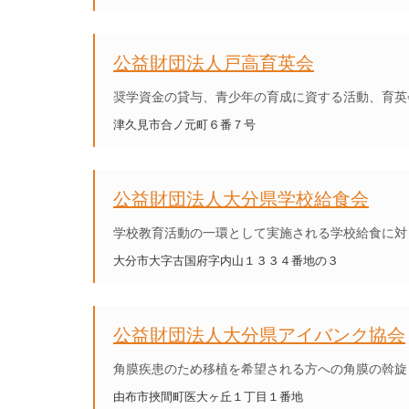
公益財団法人戸高育英会
奨学資金の貸与、青少年の育成に資する活動、育英
津久見市合ノ元町６番７号
公益財団法人大分県学校給食会
学校教育活動の一環として実施される学校給食に対
大分市大字古国府字内山１３３４番地の３
公益財団法人大分県アイバンク協会
角膜疾患のため移植を希望される方への角膜の斡旋
由布市挾間町医大ヶ丘１丁目１番地