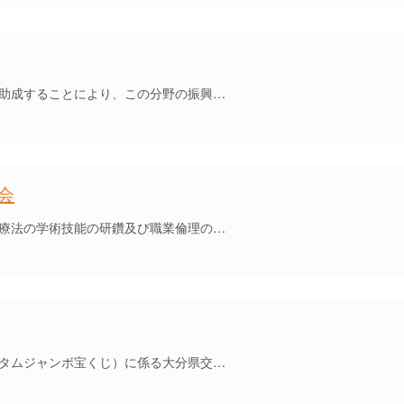
助成することにより、この分野の振興…
会
療法の学術技能の研鑽及び職業倫理の…
タムジャンボ宝くじ）に係る大分県交…