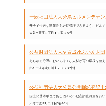
一般社団法人大分県ビルメンテナン
安全で快適な建築物を維持管理できるよう、ビルメ
大分市萩原２丁目１３番３８号
公益財団法人人材育成ゆふいん財団
あらゆる分野において様々な人材が育つ環境を整え
由布市湯布院町川上２８６３番地
公益社団法人大分県公共嘱託登記土
国土の基本単位である個々の不動産調査測量を行い
大分市城崎町二丁目3番10号