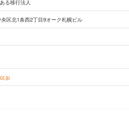
ある移行法人
中央区北1条西2丁目9オーク札幌ビル
or.jp