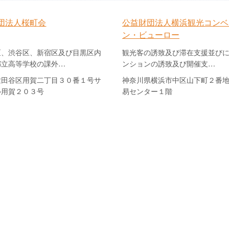
団法人桜町会
公益財団法人横浜観光コンベ
ン・ビューロー
区、渋谷区、新宿区及び目黒区内
観光客の誘致及び滞在支援並び
都立高等学校の課外…
ンションの誘致及び開催支…
世田谷区用賀二丁目３０番１号サ
神奈川県横浜市中区山下町２番
ル用賀２０３号
易センター１階