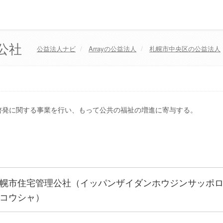
公社
公益法人ナビ
Array
の公益法人
札幌市中央区
の公益法人
啓発に関する事業を行い、もって公共の福祉の増進に寄与する。
幌市住宅管理公社（イッパンザイダンホウジンサッポ
コウシャ）