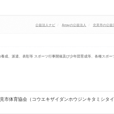
公益法人ナビ
Array
の公益法人
北見市
の公益
養成、派遣、表彰等 スポーツ行事開催及び少年団育成等、各種スポー
見市体育協会（コウエキザイダンホウジンキタミシタ