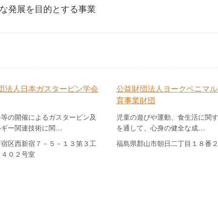
な発展を目的とする事業
団法人日本ガスタービン学会
公益財団法人ヨークベニマル
育事業財団
会等の開催によるガスタービン及
児童の遊びや運動、食生活に関
ルギー関連技術に関…
を通して、心身の健全な成…
新宿区西新宿７－５－１３第３工
福島県郡山市朝日二丁目１８番
・４０２号室