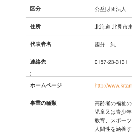
区分
公益財団法人
住所
北海道 北見市
代表者名
國分 純
連絡先
0157-23-3131
)
ホームページ
http://www.kita
事業の種類
高齢者の福祉の
児童又は青少年
教育、スポーツ
人間性を涵養す