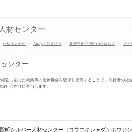
人材センター
公益法人ナビ
Array
の公益法人
北諸県郡三股町
の公益法人
その
材センター
び経験に応じた就業等の活動機会を確保し提供することで、高齢者の社
地域社会作りに寄与します。
股町シルバー人材センター（コウエキシャダンホウジ