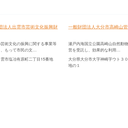
団法人出雲市芸術文化振興財
一般財団法人大分市高崎山管
の芸術文化の振興に関する事業等
瀬戸内海国立公園高崎山自然動
し、もって市民の文…
営を受託し、効果的な利用…
雲市塩冶有原町二丁目15番地
大分県大分市大字神崎字ウト３
地の１