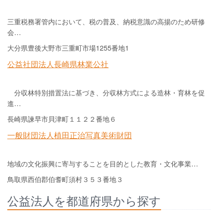
三重税務署管内において、税の普及、納税意識の高揚のため研修
会…
大分県豊後大野市三重町市場1255番地1
公益社団法人長崎県林業公社
分収林特別措置法に基づき、分収林方式による造林・育林を促
進…
長崎県諫早市貝津町１１２２番地６
一般財団法人植田正治写真美術財団
地域の文化振興に寄与することを目的とした教育・文化事業…
鳥取県西伯郡伯耆町須村３５３番地３
公益法人を都道府県から探す