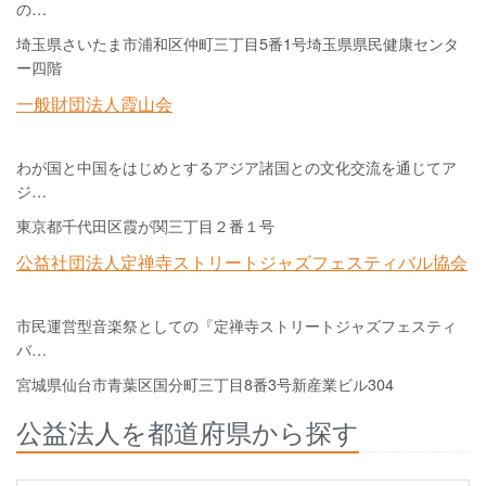
の…
埼玉県さいたま市浦和区仲町三丁目5番1号埼玉県県民健康センタ
ー四階
一般財団法人霞山会
わが国と中国をはじめとするアジア諸国との文化交流を通じてア
ジ…
東京都千代田区霞が関三丁目２番１号
公益社団法人定禅寺ストリートジャズフェスティバル協会
市民運営型音楽祭としての『定禅寺ストリートジャズフェスティ
バ…
宮城県仙台市青葉区国分町三丁目8番3号新産業ビル304
公益法人を都道府県から探す