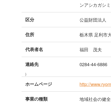
ンアシカガシミ
区分
公益財団法人
住所
栃木県 足利市
代表者名
福田 茂夫
連絡先
0284-44-6886
)
ホームページ
http://www.ryom
事業の種類
地域社会の健全