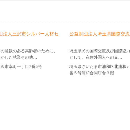
団法人三沢市シルバー人材セ
公益財団法人埼玉県国際交流
加の意欲のある高齢者のために、
埼玉県民の国際交流及び国際協
生かした就業その他…
として、在住外国人への支…
沢市幸町一丁目7番5号
埼玉県さいたま市浦和区北浦和
番５号浦和合同庁舎３階