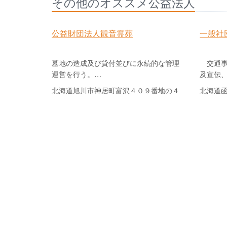
その他のオススメ公益法人
公益財団法人観音霊苑
一般社
墓地の造成及び貸付並びに永続的な管理
交通事
運営を行う。…
及宣伝
北海道旭川市神居町富沢４０９番地の４
北海道函