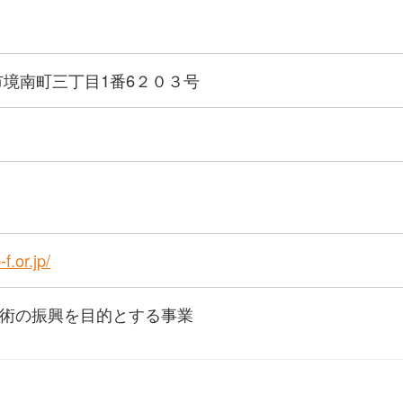
市境南町三丁目1番6２０３号
f.or.jp/
術の振興を目的とする事業