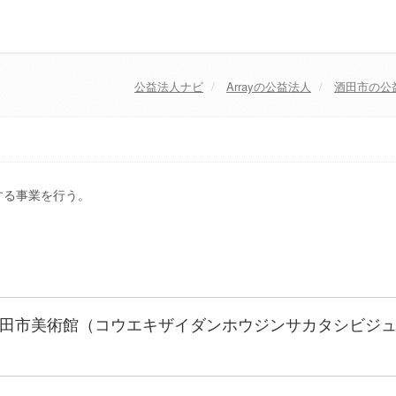
公益法人ナビ
Array
の公益法人
酒田市
の公
する事業を行う。
田市美術館（コウエキザイダンホウジンサカタシビジ