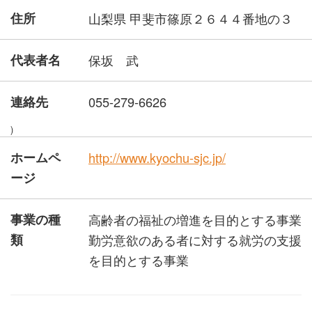
住所
山梨県 甲斐市篠原２６４４番地の３
代表者名
保坂 武
連絡先
055-279-6626
)
ホームペ
http://www.kyochu-sjc.jp/
ージ
事業の種
高齢者の福祉の増進を目的とする事業
類
勤労意欲のある者に対する就労の支援
を目的とする事業