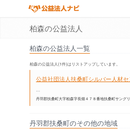
柏森の公益法人
柏森の公益法人一覧
柏森の公益法人(1件)はリストアップしています。
公益社団法人扶桑町シルバー人材セ
…
丹羽郡扶桑町大字柏森字長畑４７８番地扶桑町サング
丹羽郡扶桑町のその他の地域