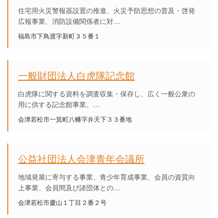
住宅用火災警報器設置の推進、火災予防思想の普及・啓発
広報事業、消防設備関係者に対…
福島市下鳥渡字新町３５番１
一般財団法人白虎隊記念館
白虎隊に関する資料を調査収集・保存し、広く一般公衆の
用に供する記念館事業。…
会津若松市一箕町八幡字弁天下３３番地
公益社団法人会津青年会議所
地域発展に寄与する事業、青少年育成事業、会員の資質向
上事業、会員間及び諸団体との…
会津若松市慶山１丁目２番２号