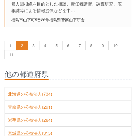
暴力団根絶を目的とした相談、責任者講習、調査研究、広
報誌等による情報提供などを中…
福島市山下町5番28号福島県警察山下庁舎
1
2
3
4
5
6
7
8
9
10
11
他の都道府県
北海道の公益法人(734)
青森県の公益法人(291)
岩手県の公益法人(264)
宮城県の公益法人(315)