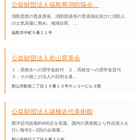
公益財団法人福島県消防協会
消防思想の普及啓発、消防団員等の育成強化並びに消防人
の士気高揚に努め、地域住民、…
福島市中町５番２１号
公益財団法人岩山育英会
１．高校生への奨学金給付 ２．高校生への奨学金貸与
３．その他この法人の目的を達…
郡山市駅前二丁目１０番１３号サンコービル３階
公益財団法人諸橋近代美術館
西洋近代絵画約400点を収蔵。国内の美術館より作品借入を
行い毎年2～3回の企画展…
郡山市朝日三丁目６番２０号