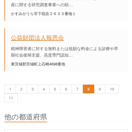
産に関する研究調査事業への助…
かすみがうら市下稲吉２６３３番地１
公益財団法人報恩会
精神障害者に対する無料または低額な料金による診療や早
期社会復帰支援、高度専門認知…
東茨城郡茨城町上石崎4698番地
1
2
3
4
5
6
7
8
9
10
11
他の都道府県