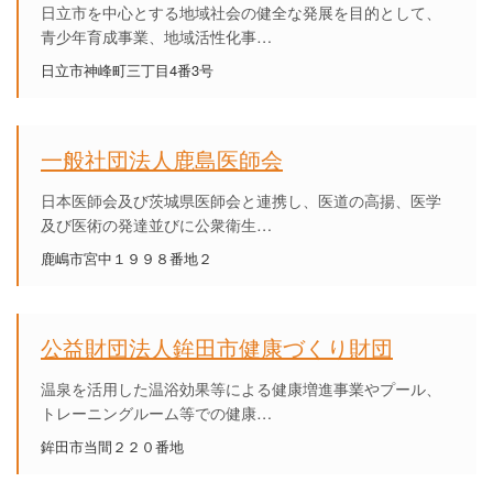
日立市を中心とする地域社会の健全な発展を目的として、
青少年育成事業、地域活性化事…
日立市神峰町三丁目4番3号
一般社団法人鹿島医師会
日本医師会及び茨城県医師会と連携し、医道の高揚、医学
及び医術の発達並びに公衆衛生…
鹿嶋市宮中１９９８番地２
公益財団法人鉾田市健康づくり財団
温泉を活用した温浴効果等による健康増進事業やプール、
トレーニングルーム等での健康…
鉾田市当間２２０番地